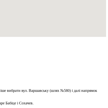
зніше вибрати вул. Варшавську (шлях №580) і далі напрямок
ре Бабіце і Сохачев.