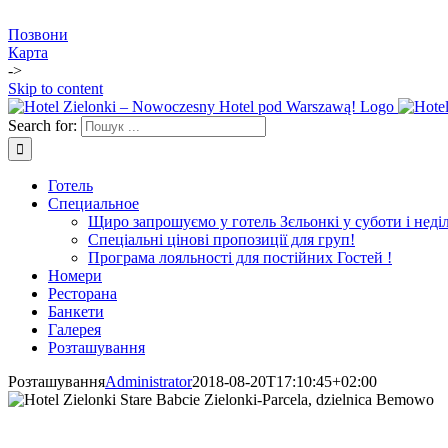
Позвони
Карта
->
Skip to content
Search for:
Готель
Специальное
Щиро запрошуємо у готель Зєльонкі у суботи і неділ
Спеціальні цінові пропозиції для груп!
Програма лояльності для постійних Гостей !
Номери
Ресторана
Банкети
Галерея
Розташування
Розташування
Administrator
2018-08-20T17:10:45+02:00