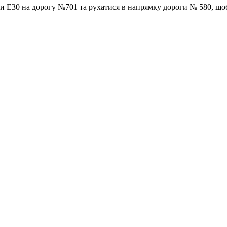
оги Е30 на дорогу №701 та рухатися в напрямку дороги № 580, щоб