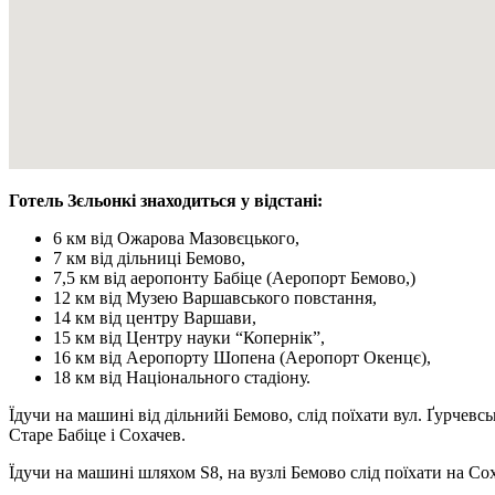
Готель Зєльонкі знаходиться у відстані:
6 км від Ожарова Мазовєцького,
7 км від дільниці Бемово,
7,5 км від аеропонту Бабіце (Аеропорт Бемово,)
12 км від Музею Варшавського повстання,
14 км від центру Варшави,
15 км від Центру науки “Копернік”,
16 км від Аеропорту Шопена (Аеропорт Окенцє),
18 км від Національного стадіону.
Їдучи на машині від дільнийі Бемово, слід поїхати вул. Ґурчев
Старе Бабіце і Сохачев.
Їдучи на машині шляхом S8, на вузлі Бемово слід поїхати на С