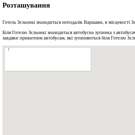
Розташування
Готель Зєльонкі знаходиться неподалік Варшави, в місцевості З
Біля Готелю Зєльонкі знаходиться автобусна зупинка з автобус
завдяки приватним автобусам, які зупиняються біля Готелю Зєл