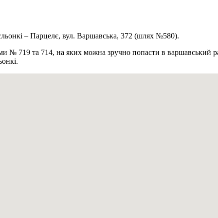
єльонкі – Парцелє, вул. Варшавська, 372 (шлях №580).
ами № 719 та 714, на яких можна зручно попасти в варшавський 
ьонкі.