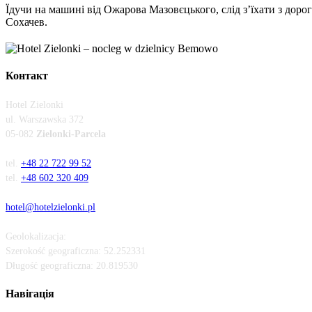
Їдучи на машині від Ожарова Мазовєцького, слід зʼїхати з дор
Сохачев.
Контакт
Hotel Zielonki
ul.
Warszawska 372
05-082
Zielonki-Parcela
tel.
+48 22 722 99 52
tel.
+48 602 320 409
hotel@hotelzielonki.pl
Geolokalizacja:
Szerokość geograficzna:
52.252331
Długość geograficzna:
20.819530
Навігація