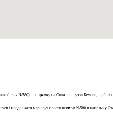
ською (шлях №580) в напрямку на Сохачев і вузол Бемово, щоб пі
охачев і продовжати маршрут просто шляхом №580 в напрямку Ста